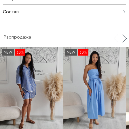
Состав
57% полиакрил, 29% полиамид, 7% вискоза, 7% шерсть
Распродажа
NEW
30%
NEW
30%