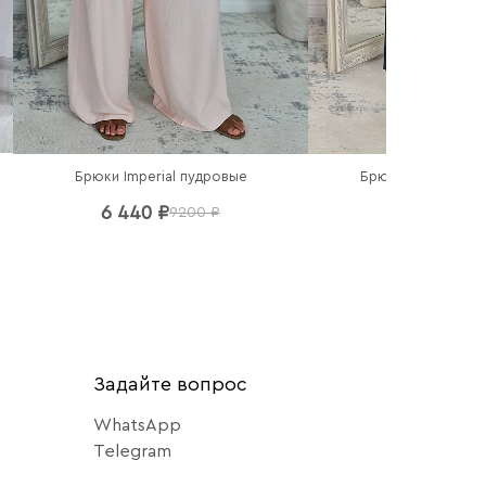
Брюки Imperial пудровые
Брюки Imperial те
6 440 ₽
5 460 ₽
9200 ₽
78
Задайте вопрос
WhatsApp
Telegram