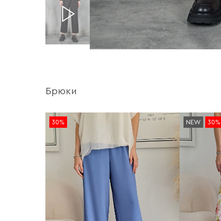
Брюки
30%
NEW
30%