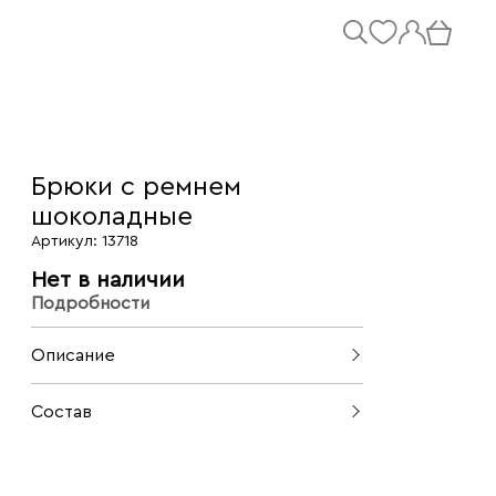
Брюки с ремнем
шоколадные
Артикул: 13718
Нет в наличии
Подробности
Описание
Брюки с ремнём формируют
Состав
аккуратный силуэт и деликатно
подчёркивают талию. Плотная
77% полиэстер, 17% вискоза, 6%
эластичная ткань с вискозой хорошо
эластан
держит форму и остаётся