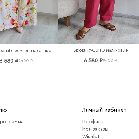
Брюки PAQUITO малиновые
perial c ремнем молочные
6 580 ₽
6 580 ₽
9400 ₽
9400 ₽
елю
Личный кабинет
программа
Профиль
Мои заказы
Wishlist