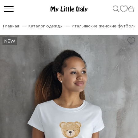
Главная
Каталог одежды
Итальянские женские футболк
NEW
NEW