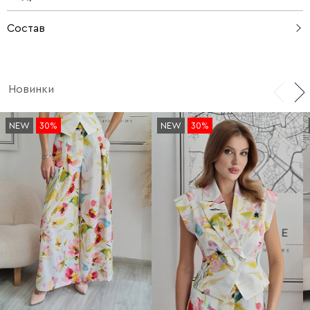
Состав
95% хлопок, 5% эластан
Новинки
NEW
30%
NEW
30%