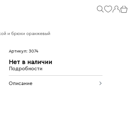
йкой и брюки оранжевый
Артикул: 3074
Нет в наличии
Подробности
Описание
Стильный брючный костюм от
итальянского бренда Imperial сшит из
мягкого трикотажа, который хорошо
сидит по фигуре и держит форму. За
счет своего актуального трендового
силуэта комплект будет удобным и
комфортным во многих ситуациях.
Такая вещь прекрасно подойдет для