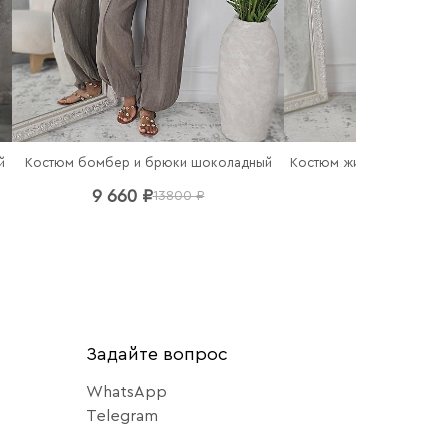
й
Костюм бомбер и брюки шоколадный
9 660 ₽
11 060 ₽
13800 ₽
15
Задайте вопрос
WhatsApp
Telegram