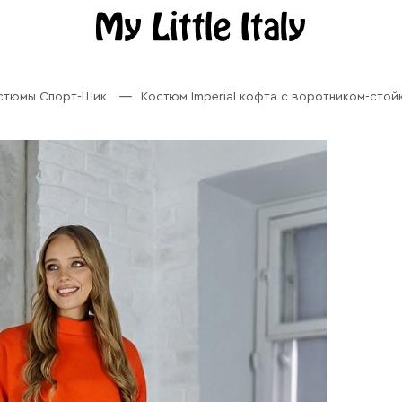
остюмы Спорт-Шик
Костюм Imperial кофта с воротником-сто