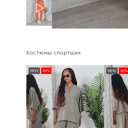
Костюмы спортшик
NEW
30%
NEW
30%