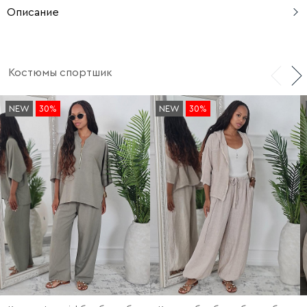
Описание
Длина свитшота по спинке: 68 см.
Костюмы спортшик
NEW
30%
NEW
30%