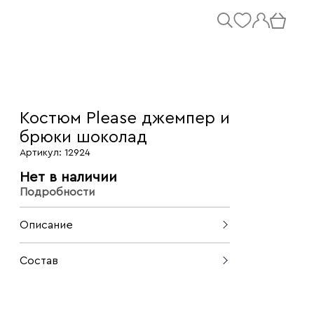
Костюм Please джемпер и
брюки шоколад
Артикул: 12924
Нет в наличии
Подробности
Описание
Стильный и комфортный костюм от
Состав
Please, состоящий из элегантного
джемпера и практичных брюк.
43% вискоза, 29% полиэстер, 28%
Джемпер с женственным V-образным
нейлон
вырезом идеально сочетается с