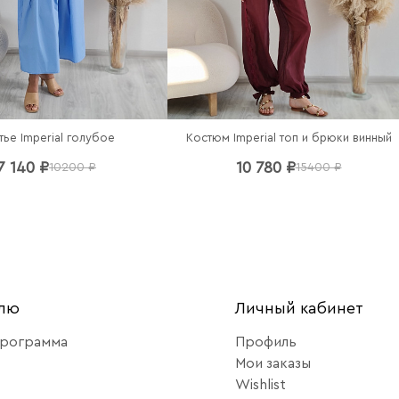
тье Imperial голубое
Костюм Imperial топ и брюки винный
7 140 ₽
10 780 ₽
10200 ₽
15400 ₽
елю
Личный кабинет
программа
Профиль
Мои заказы
Wishlist