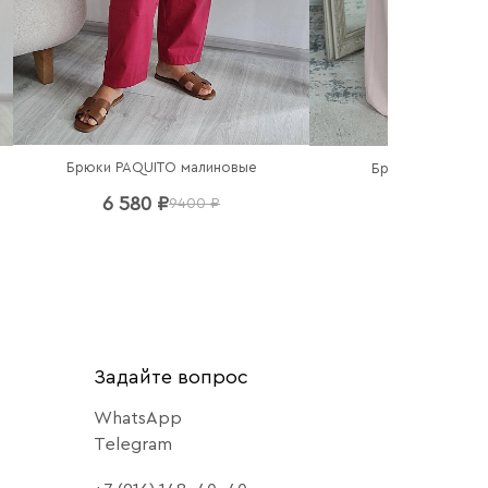
Брюки PAQUITO малиновые
Брюки Imperial 
6 580 ₽
6 440 ₽
9400 ₽
92
Задайте вопрос
WhatsApp
Telegram