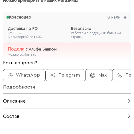
Можно примерить в наших магазинах
Краснодар
В наличии
Доставка по РФ
Безопасно
От 500 ₽.
Работаем с ведущими банками
С примеркой по МСК.
страны.
Подели
с
Альфа-Банком
Можно разбить на
Есть вопросы?
WhatsApp
Telegram
Max
Те
Подробности
Описание
Льняной костюм из бомбера и брюк — это удобный и
Состав
дышащий комплект для тёплой погоды, который
хорошо вписывается в повседневные образы.
100% лен
Натуральный лен приятен на ощупь, обеспечивает