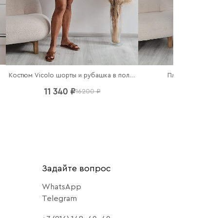
чный
Костюм Vicolo шорты и рубашка в полоску
Платье Imperial
11 340 ₽
7 140 ₽
16200 ₽
102
Задайте вопрос
WhatsApp
Telegram