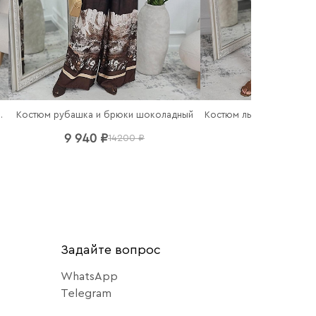
Костюм рубашка и брюки шоколадный
шью шоколадный
9 940 ₽
7 840 ₽
14200 ₽
112
Задайте вопрос
WhatsApp
Telegram