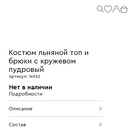
Костюм льняной топ и
брюки с кружевом
пудровый
Артикул: 14962
Нет в наличии
Подробности
Описание
Элегантный летний костюм из топа и
Состав
брюк, декорированных изысканным
кружевом, создает женственный и