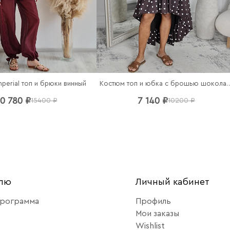
perial топ и брюки винный
Костюм топ и юбка с бро
10 780 ₽
7 140 ₽
15400 ₽
10200 ₽
елю
Личный кабинет
программа
Профиль
Мои заказы
Wishlist