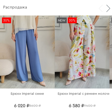
гармонично сочетается с джинсами, классическими
Распродажа
брюками и юбками, подойдя и для офиса, и для
прогулок.
30%
NEW
30%
Сделано в Италии.
Брюки Imperial синие
Брюки Imperial c ремнем молочн
6 020 ₽
6 580 ₽
8600 ₽
9400 ₽