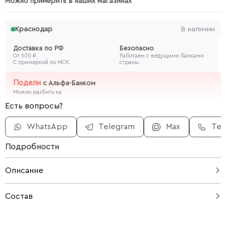
Можно примерить в наших магазинах
Краснодар
В наличии
Доставка по РФ
Безопасно
От 500 ₽.
Работаем с ведущими банками
С примеркой по МСК.
страны.
Подели
с
Альфа-Банком
Можно разбить на
Есть вопросы?
WhatsApp
Telegram
Max
Те
Подробности
Описание
Романтичная блузка с нежным цветочным принтом и
Состав
изящными рюшами подчёркивает женственность и
легкость образа. Лёгкая струящаяся ткань комфортна
70% хлопок, 30% шелк
в носке и мягко драпируется по фигуре. Модель