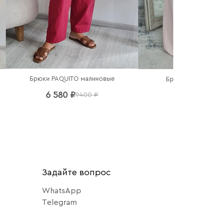
Брюки PAQUITO малиновые
Брюки Imperial 
6 580 ₽
6 440 ₽
9400 ₽
92
Задайте вопрос
WhatsApp
Telegram