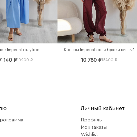
тье Imperial голубое
Костюм Imperial топ и брюки винный
7 140 ₽
10 780 ₽
10200 ₽
15400 ₽
елю
Личный кабинет
программа
Профиль
Мои заказы
Wishlist