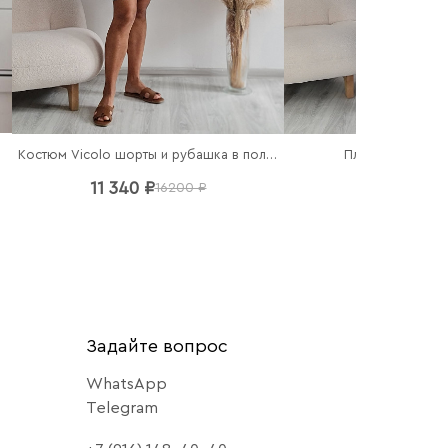
чный
Костюм Vicolo шорты и рубашка в полоску
Платье Imperial
11 340 ₽
7 140 ₽
16200 ₽
102
Задайте вопрос
WhatsApp
Telegram