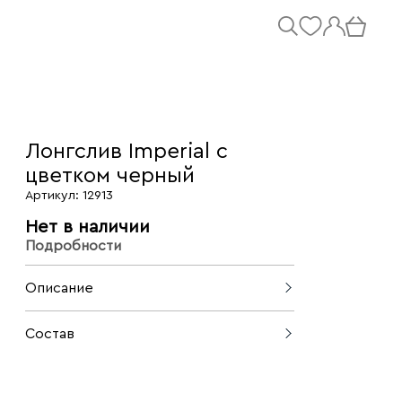
Лонгслив Imperial с
цветком черный
Артикул: 12913
Нет в наличии
Подробности
Описание
Изящный облегающий лонгслив от
Состав
Imperial, главным акцентом которого
является объемный декоративный
55% вискоза, 40% нейлон, 5% эластан
цветок на горловине. Выполненный из
эластичного вискозного материала,