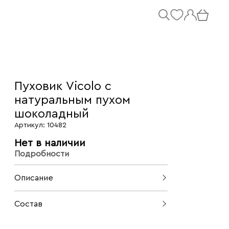
Пуховик Vicolo с
натуральным пухом
шоколадный
Артикул: 10482
Нет в наличии
Подробности
Описание
Пуховик Vicolo — это лёгкая,
Состав
эффективная защита от холода
благодаря наполнителю из 90%