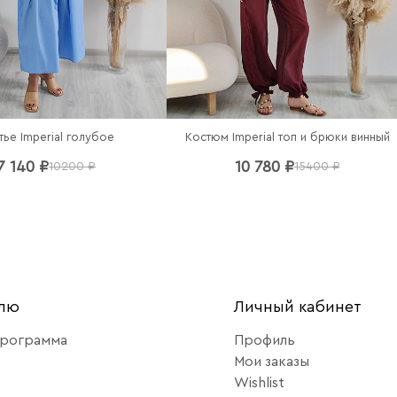
тье Imperial голубое
Костюм Imperial топ и брюки винный
7 140 ₽
10 780 ₽
10200 ₽
15400 ₽
елю
Личный кабинет
программа
Профиль
Мои заказы
Wishlist