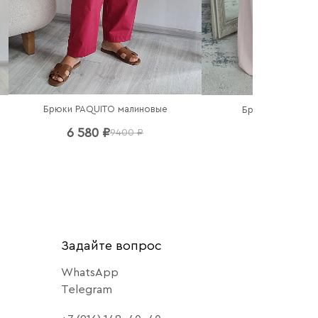
Брюки PAQUITO малиновые
Брюки Imperial 
6 580 ₽
6 440 ₽
9400 ₽
92
Задайте вопрос
WhatsApp
Telegram