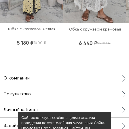
Юбка с кружевом желтая
Юбка с кружевом кремовая
5 180 ₽
6 440 ₽
7400 ₽
9200 ₽
О компании
О нас
Покупателю
СМИ о нас
Блог
Бонусная программа
Личный кабинет
Контакты
Доставка
Адреса шоурумов
Сайт использует cookie с целью анализа
Возврат
Профиль
поведения посетителей для улучшения Сайта.
Задайте вопрос
Оплата
Мои заказы
Продолжая пользоваться Сайтом, вы