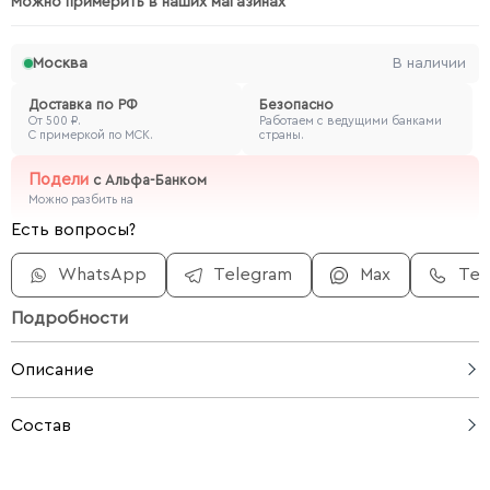
Можно примерить в наших магазинах
Москва
В наличии
Доставка по РФ
Безопасно
От 500 ₽.
Работаем с ведущими банками
С примеркой по МСК.
страны.
Подели
с
Альфа-Банком
Можно разбить на
Есть вопросы?
WhatsApp
Telegram
Max
Те
Подробности
Описание
Льняной костюм из свободной рубашки с нагрудным
Состав
кармашком и удобных брюк. Натуральная ткань дарит
прохладу и комфорт в жаркий день. Идеальный выбор
100% лен
для повседневного образа в стиле casual.