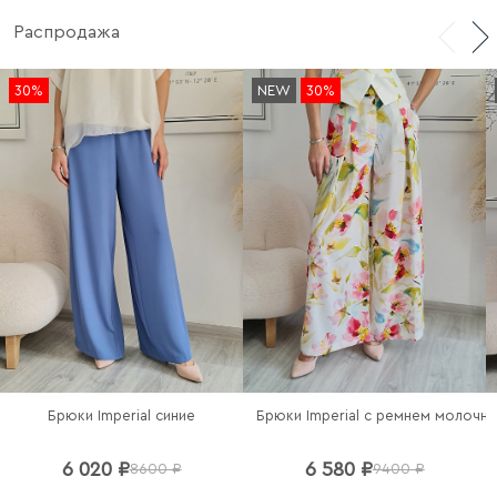
Распродажа
Сделано в Италии.
30%
NEW
30%
Брюки Imperial синие
Брюки Imperial c ремнем молочн
6 020 ₽
6 580 ₽
8600 ₽
9400 ₽