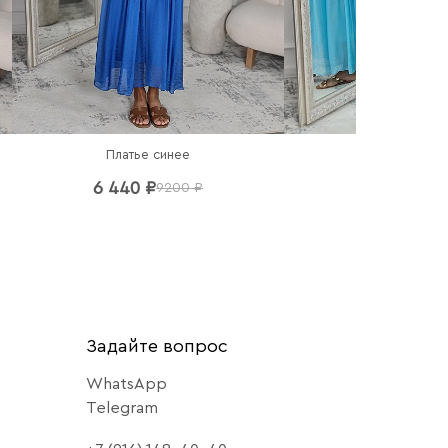
Платье синее
Платье гол
6 440 ₽
6 440 ₽
9200 ₽
92
Задайте вопрос
WhatsApp
Telegram