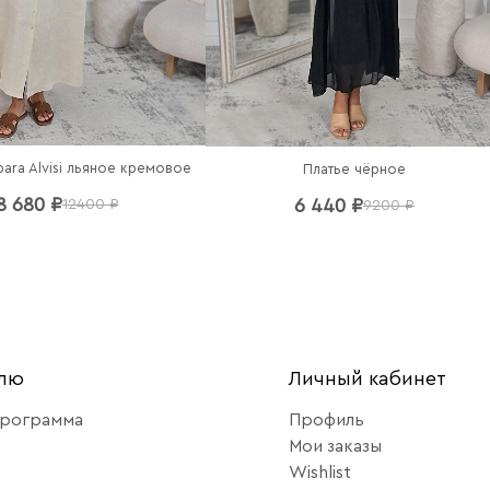
bara Alvisi льяное кремовое
Платье чёрное
8 680 ₽
6 440 ₽
12400 ₽
9200 ₽
елю
Личный кабинет
программа
Профиль
Мои заказы
Wishlist