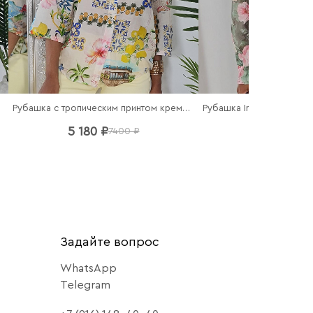
Рубашка с тропическим принтом кремовая
5 180 ₽
6 860 ₽
7400 ₽
98
Задайте вопрос
WhatsApp
Telegram