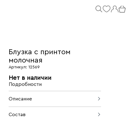
Блузка с принтом
молочная
Артикул: 12569
Нет в наличии
Подробности
Описание
Легкая блузка без рукавов с
Состав
романтичным жабо у горловины.
Яркий, трендовый принт добавляет
85% лиоцел, 15 полиэстер
женственности и свежести любому
образу. Идеально подходит для