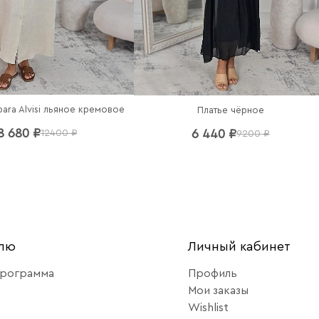
bara Alvisi льяное кремовое
Платье чёрное
8 680 ₽
6 440 ₽
12400 ₽
9200 ₽
елю
Личный кабинет
программа
Профиль
Мои заказы
Wishlist