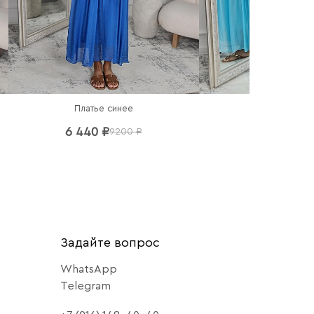
Платье синее
Платье гол
6 440 ₽
6 440 ₽
9200 ₽
92
Задайте вопрос
WhatsApp
Telegram