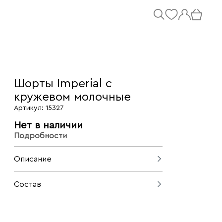
Шорты Imperial с
кружевом молочные
Артикул: 15327
Нет в наличии
Подробности
Описание
Ажурные шорты из кружева — это та
Состав
вещь, которая превращает простой
летний лук в нарядный, но при этом
65% вискоза, 37% полиэстер, 8%
остаётся комфортной в носке. Мягкий
эластан
материал приятен к телу, а кружевная