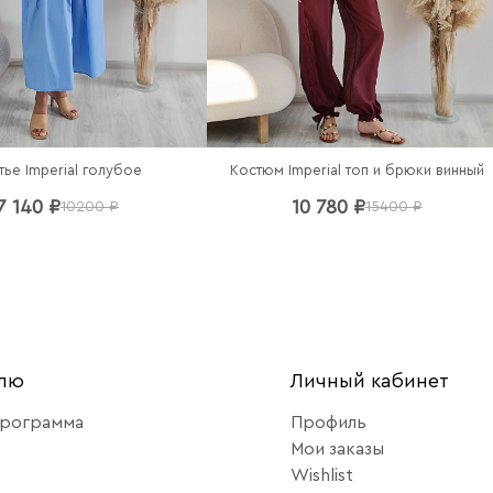
тье Imperial голубое
Костюм Imperial топ и брюки винный
7 140 ₽
10 780 ₽
10200 ₽
15400 ₽
елю
Личный кабинет
программа
Профиль
Мои заказы
Wishlist