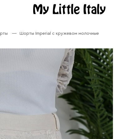
орты
Шорты Imperial с кружевом молочные