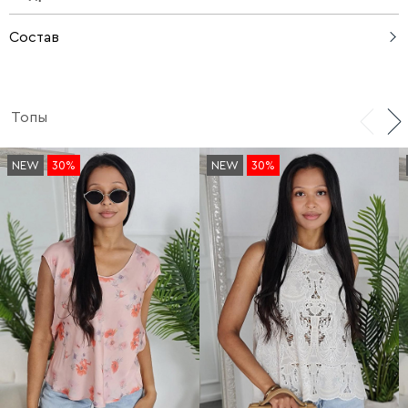
Состав
100% вискоза
Топы
NEW
30%
NEW
30%