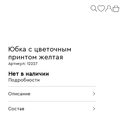
Юбка с цветочным
принтом желтая
Артикул: 12227
Нет в наличии
Подробности
Описание
Юбка-миди с цветочным принтом из
Состав
вискозы – элегантный вариант для
летних, романтичных образов. Мягкая
100% вискоза
гладкая ткань с благородным блеском
подчеркивает женственный силуэт, а