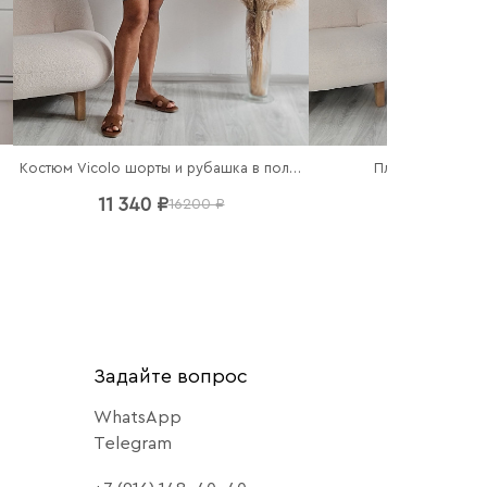
чный
Костюм Vicolo шорты и рубашка в полоску
Платье Imperial
11 340 ₽
7 140 ₽
16200 ₽
102
Задайте вопрос
WhatsApp
Telegram