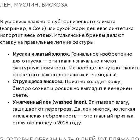
ЛЁН, МУСЛИН, ВИСКОЗА
В условиях влажного субтропического климата
(например, в Сочи) или сухой жары дешевая синтетика
испортит весь отдых. Итальянские бренды делают
ставку на правильные летние фактуры:
Муслин и жатый хлопок.
Гениальное изобретение
для отпуска — эти ткани изначально имеют
фактурную помятость. Их вообще не нужно гладить
после того, как вы достали их из чемодана!
Струящаяся вискоза.
Приятно холодит кожу,
быстро сохнет и роскошно выглядит в вечернем
свете.
Умягченный лён (washed linen).
Впитывает влагу,
защищает от перегрева. Да, лен мнется, но легкая
итальянская небрежность — это главный признак
стиля old money в 2026 году.
5. ГОТОВЫЕ ОБРАЗЫ НА 7-10 ДНЕЙ (ОТ ПЛЯЖА ДО