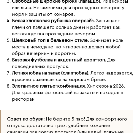
Свободные широкие брюки (палаццо).
Из вискозы
или льна. Незаменимы для прохладных вечеров у
моря и защиты от комаров.
Белая хлопковая рубашка оверсайз.
Защищает
плечи от палящего солнца днем и работает как
легкая куртка прохладным вечером.
Шелковый топ в бельевом стиле.
Занимает ноль
места в чемодане, но мгновенно делает любой
образ вечерним и дорогим.
Базовая футболка и акцентный кроп-топ.
Для
повседневных прогулок.
Летняя юбка на запах (слип-юбка).
Легко надевается,
красиво развевается на морском бризе.
Элегантное платье-комбинация.
Хит сезона 2026.
Для красивых фотосессий на закате и походов в
ресторан.
Совет по обуви:
Не берите 5 пар! Для комфортного
отпуска достаточно трех: удобные кожаные
сандалии для долгих прогулок (или кеды), пляжные