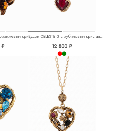
Кольцо CELESTE G с оранжевым кристаллом
Кулон CELESTE G с рубиновым кристаллом
 ₽
12 800 ₽