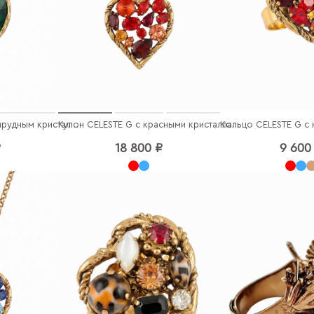
Кулон CELESTE G с изумрудным кристаллом
Кулон CELESTE G с красными кристаллами
₽
18 800 ₽
9 600