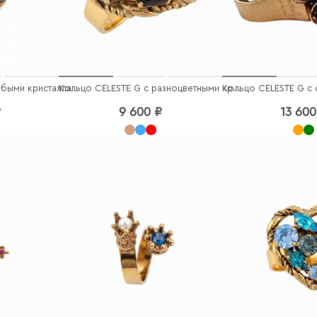
Кулон CELESTE G с голубыми кристаллами
Кольцо CELESTE G с разноцветными кристаллами
₽
9 600 ₽
13 600