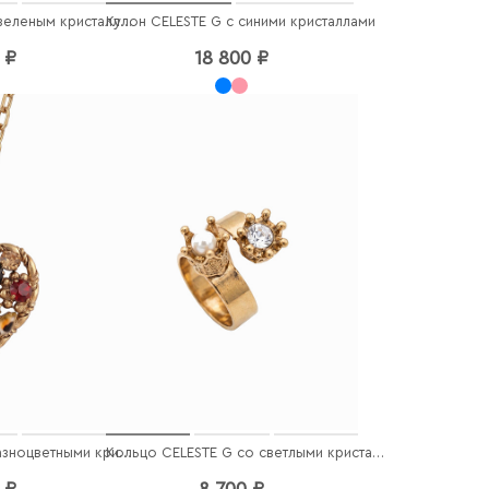
Кулон CELESTE G с синими кристаллами
Кольцо CELESTE G с зеленым кристаллом
 ₽
18 800 ₽
Кулон CELESTE G с разноцветными кристаллами
Кольцо CELESTE G со светлыми кристаллами
 ₽
8 700 ₽