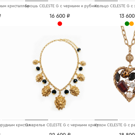
ным кристаллом
Брошь CELESTE G с черными и рубиновыми кристаллами
₽
16 600 ₽
13 600
Кулон CELESTE G с изумрудным кристаллом
Ожерелье CELESTE G с черными кристаллами
₽
22 600 ₽
18 800