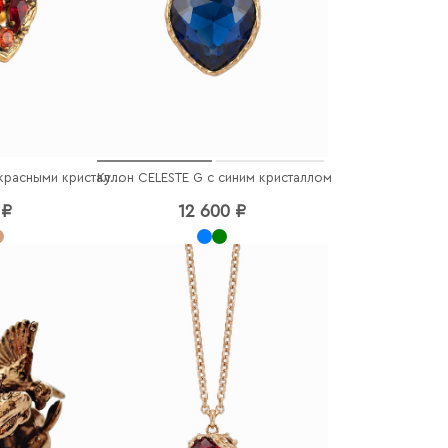
Кулон CELESTE G с синим кристаллом
Кольцо CELESTE G с красными кристаллами
 ₽
12 600 ₽