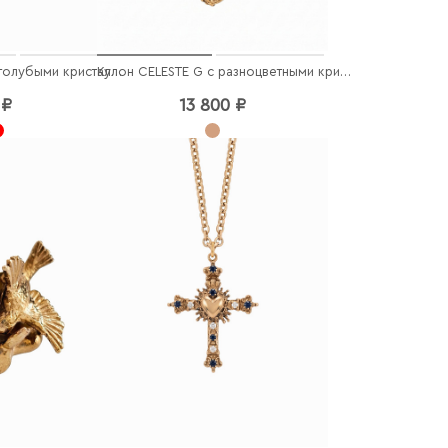
Кольцо CELESTE G с голубыми кристаллами
Кулон CELESTE G с разноцветными кристаллами
 ₽
13 800 ₽