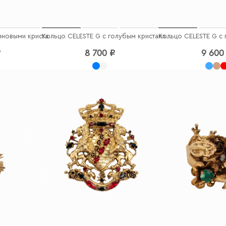
Кулон CELESTE G с малиновыми кристаллами
Кольцо CELESTE G с голубым кристаллом
₽
8 700 ₽
9 600