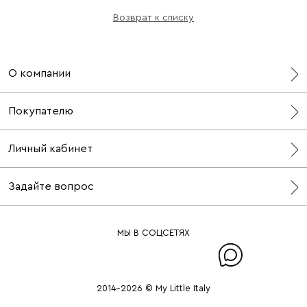
Возврат к списку
О компании
О нас
Покупателю
СМИ о нас
Блог
Бонусная программа
Личный кабинет
Контакты
Доставка
Адреса шоурумов
Возврат
Профиль
Задайте вопрос
Оплата
Мои заказы
Оферта
Wishlist
WhatsApp
Таблица размеров
Войти
Telegram
МЫ В СОЦСЕТЯХ
Условия конфиденциальности
FAQ
+7 (916) 148-40-40
2014–2026 © My Little Italy