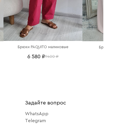
Брюки PAQUITO малиновые
Брюки Imperial 
6 580 ₽
6 440 ₽
9400 ₽
92
Задайте вопрос
WhatsApp
Telegram