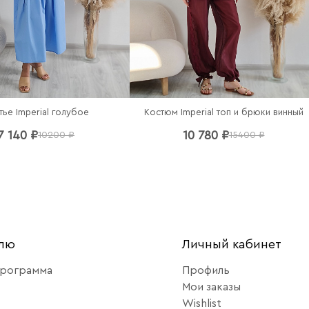
тье Imperial голубое
Костюм Imperial топ и брюки винный
7 140 ₽
10 780 ₽
10200 ₽
15400 ₽
елю
Личный кабинет
программа
Профиль
Мои заказы
Wishlist