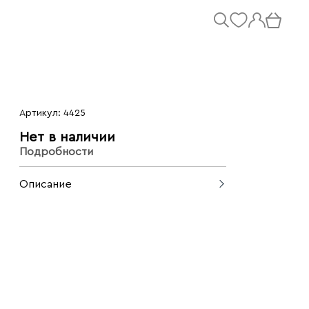
Артикул: 4425
Нет в наличии
Подробности
Описание
Небольшая, но при этом
вместительная сумочка - для самого
необходимого. Крупное плетение
позволит создать трендовый образ -
например, если добавить серьги с
геометрией в тон или яркую цепь, то
получится гармоничный и стильный
look.