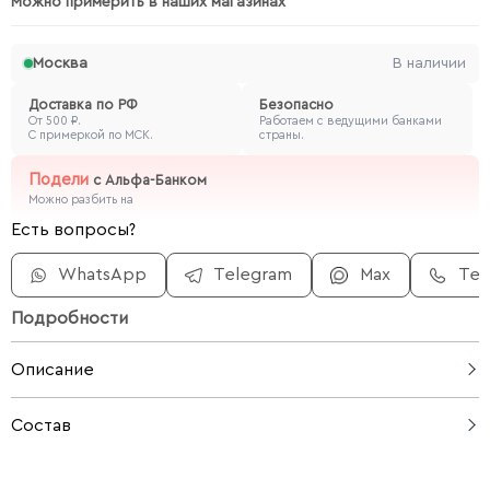
Можно примерить в наших магазинах
Москва
В наличии
Доставка по РФ
Безопасно
От 500 ₽.
Работаем с ведущими банками
С примеркой по МСК.
страны.
Подели
с
Альфа-Банком
Можно разбить на
Есть вопросы?
WhatsApp
Telegram
Max
Те
Подробности
Описание
Удобные брюки из мягкого модала с добавлением
Состав
полиамида и полиэстера — это практичная вещь для
повседневной носки, которая приятна на ощупь и
76% модал, 15% полиамид, 9% полиэстер
хорошо держит форму. Благодаря составу они не