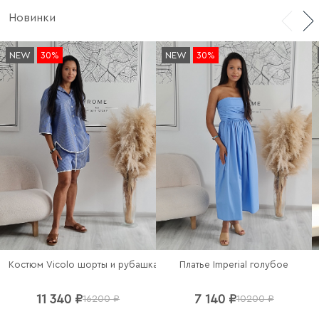
Новинки
NEW
30%
NEW
30%
Платье Imperial голубое
Костюм Vicolo шорты и рубашка в полоску
11 340 ₽
7 140 ₽
16200 ₽
10200 ₽