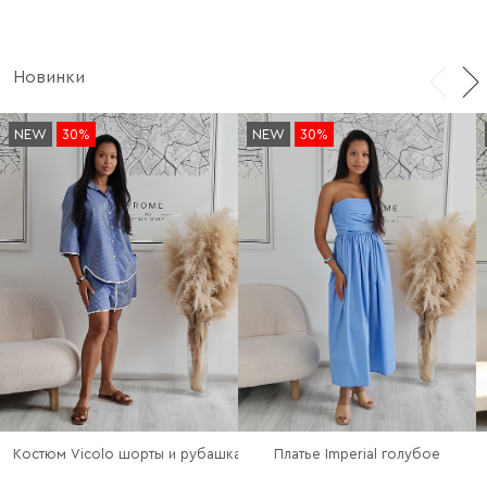
Новинки
NEW
30%
NEW
30%
Платье Imperial голубое
Костюм Vicolo шорты и рубашка в полоску