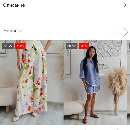
Описание
Длина по спинке: 67 см.
Новинки
NEW
30%
NEW
30%