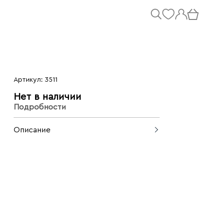
Артикул: 3511
Нет в наличии
Подробности
Описание
Однобортный жакет в приятном
молочном оттенке. Прямой силуэт,
застежка на пуговицу, сборка по
нижнему краю со спины. Модель
выполнена из мягкого, теплого
материала. Жакет будет хорошо
смотреться вместе с классическими
брюками, платьями или джинсами.