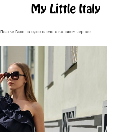
Платье Dixie на одно плечо с воланом чёрное