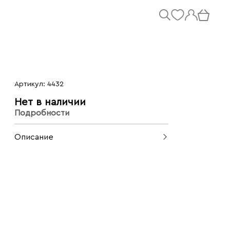
Артикул: 4432
Нет в наличии
Подробности
Описание
Платье с воланами. Фасон на одно
плечо подчеркивает линию декольте,
а длина макси с разрезом сбоку
позволяет стилизовать эту модель для
вечерних выходов в свет.
Сделано в Италии.