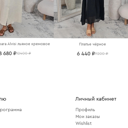
bara Alvisi льяное кремовое
Платье чёрное
8 680 ₽
6 440 ₽
12400 ₽
9200 ₽
елю
Личный кабинет
программа
Профиль
Мои заказы
Wishlist