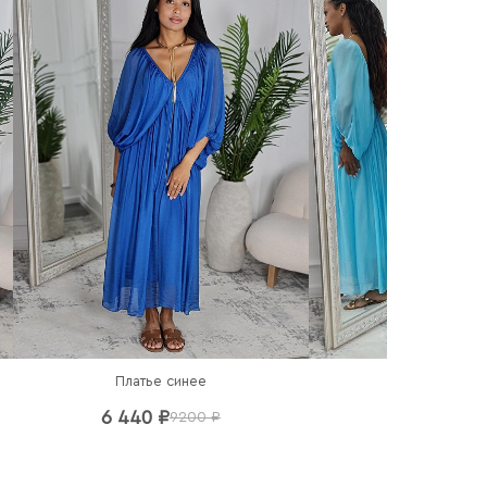
Платье синее
Платье гол
6 440 ₽
6 440 ₽
9200 ₽
92