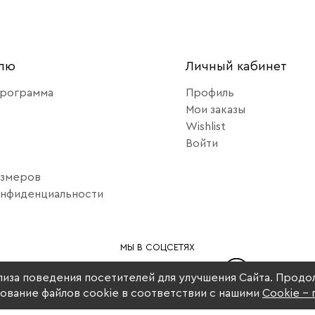
елю
Личный кабинет
программа
Профиль
Мои заказы
Wishlist
Войти
азмеров
онфиденциальности
МЫ В СОЦСЕТЯХ
ализа поведения посетителей для улучшения Сайта. Продо
зование файлов cookie в соответствии с нашими
Cookiе -
2014–2026 © My Little Italy