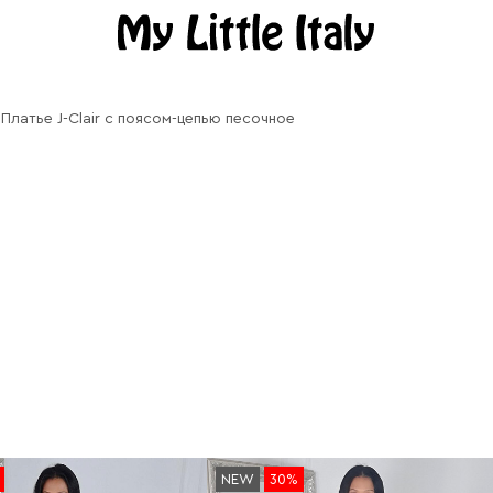
Платье J-Clair с поясом-цепью песочное
NEW
30%