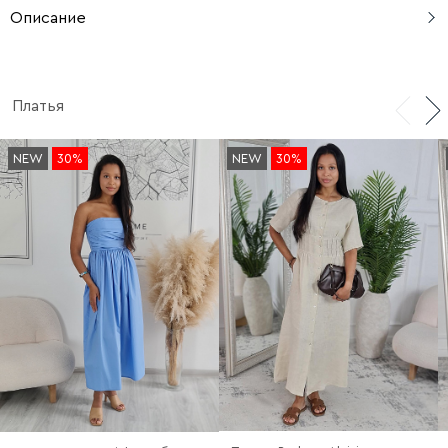
Описание
Длина по спинке: 136 см.
Платья
NEW
30%
NEW
30%