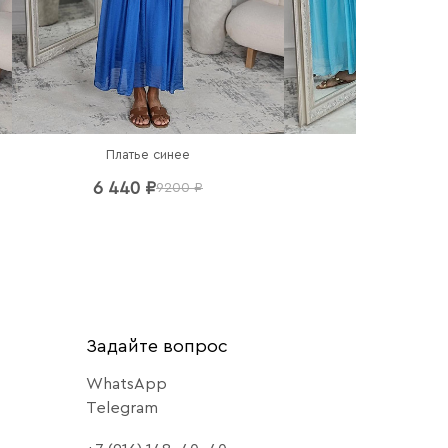
Платье синее
Платье гол
6 440 ₽
6 440 ₽
9200 ₽
92
Задайте вопрос
WhatsApp
Telegram