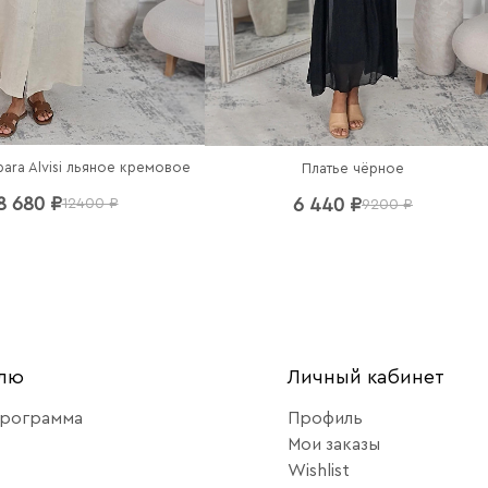
bara Alvisi льяное кремовое
Платье чёрное
8 680 ₽
6 440 ₽
12400 ₽
9200 ₽
елю
Личный кабинет
программа
Профиль
Мои заказы
Wishlist