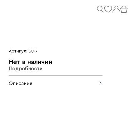
Артикул: 3817
Нет в наличии
Подробности
Описание
Нежное платье для женственных
образов. Очаруйте окружающих
своим следующим выходом в свет!
Выполнено из невесомого шёлка,
который красиво смотрится в
движении, на подкладке.
Сделано в Италии.