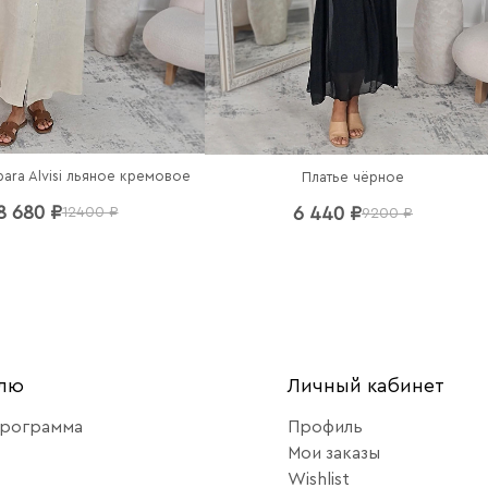
bara Alvisi льяное кремовое
Платье чёрное
8 680 ₽
6 440 ₽
12400 ₽
9200 ₽
елю
Личный кабинет
программа
Профиль
Мои заказы
Wishlist