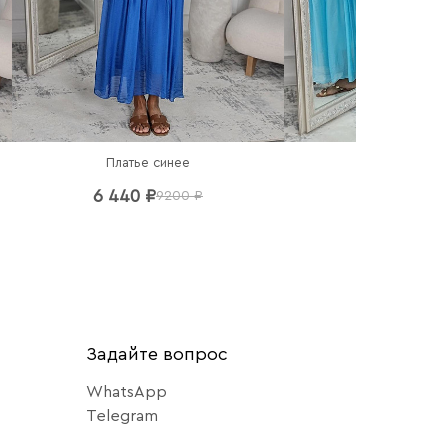
Платье синее
Платье гол
6 440 ₽
6 440 ₽
9200 ₽
92
Задайте вопрос
WhatsApp
Telegram