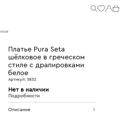
елое
Платье Pura Seta
шёлковое в греческом
стиле с драпировками
белое
Артикул: 3832
Нет в наличии
Подробности
Описание
Шёлковое платье в греческом стиле.
Легкая, невероятно мягкая ткань