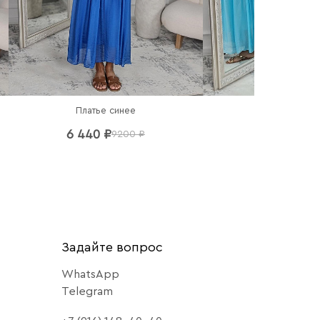
Платье синее
Платье гол
6 440 ₽
6 440 ₽
9200 ₽
92
Задайте вопрос
WhatsApp
Telegram