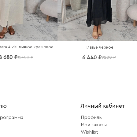
bara Alvisi льяное кремовое
Платье чёрное
8 680 ₽
6 440 ₽
12400 ₽
9200 ₽
елю
Личный кабинет
программа
Профиль
Мои заказы
Wishlist