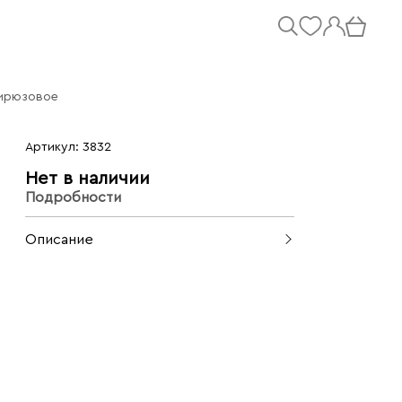
бирюзовое
Артикул: 3832
Нет в наличии
Подробности
Описание
Шёлковое платье в греческом стиле.
Легкая, невероятно мягкая ткань
красиво смотрится в движении и
приятна на ощупь. Модель дополнена
аккуратным платьем-комбинацией для
комфорта.
Сделано в Италии.