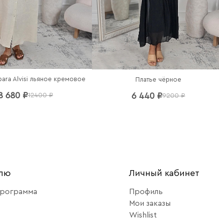
bara Alvisi льяное кремовое
Платье чёрное
8 680 ₽
6 440 ₽
12400 ₽
9200 ₽
елю
Личный кабинет
программа
Профиль
Мои заказы
Wishlist