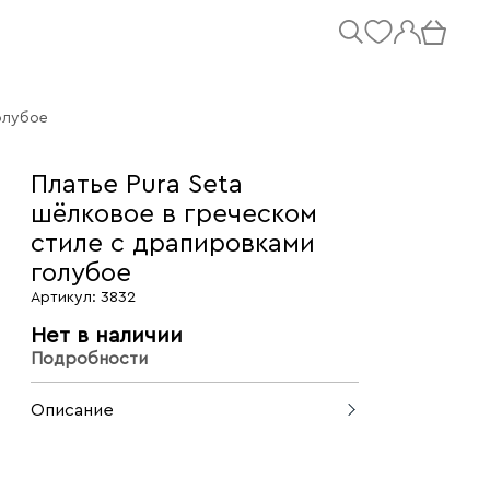
олубое
Платье Pura Seta
шёлковое в греческом
стиле с драпировками
голубое
Артикул: 3832
Нет в наличии
Подробности
Описание
Шёлковое платье в греческом стиле.
Легкая, невероятно мягкая ткань