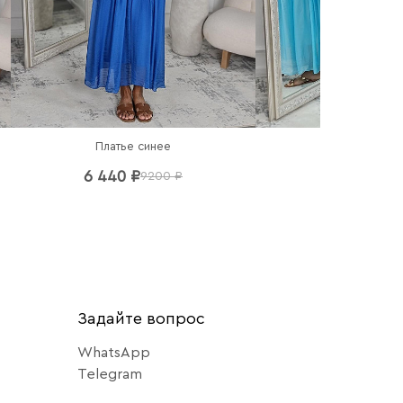
Платье синее
Платье гол
6 440 ₽
6 440 ₽
9200 ₽
92
Задайте вопрос
WhatsApp
Telegram