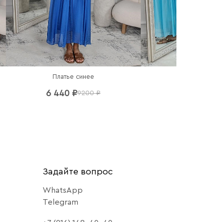
Платье синее
Платье гол
6 440 ₽
6 440 ₽
9200 ₽
92
Задайте вопрос
WhatsApp
Telegram