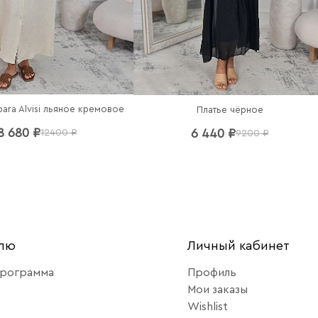
bara Alvisi льяное кремовое
Платье чёрное
8 680 ₽
6 440 ₽
12400 ₽
9200 ₽
елю
Личный кабинет
программа
Профиль
Мои заказы
Wishlist