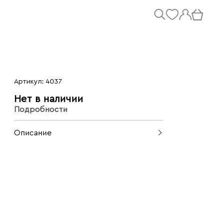
Артикул: 4037
Нет в наличии
Подробности
Описание
Хлопковый сарафан с открытыми
плечами - прекрасный выбор на лето.
Силуэт с удлиненной спинкой создает
красивый фасон, открывая ноги.
Подходит для повседневной носки, а
также хорошо впишется в образы для
путешествий.