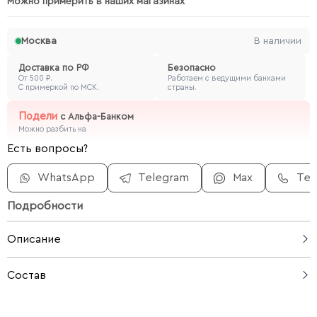
Можно примерить в наших магазинах
Москва
В наличии
Доставка по РФ
Безопасно
От 500 ₽.
Работаем с ведущими банками
С примеркой по МСК.
страны.
Подели
с
Альфа-Банком
Можно разбить на
Есть вопросы?
WhatsApp
Telegram
Max
Те
Подробности
Описание
Сарафан с выразительным цветочным принтом и
Состав
струящимся силуэтом — элегантный выбор для
тёплого сезона. Благодаря мягкому блеску ткани и
100% вискоза
лёгкой драпировке, он создаёт женственный образ,