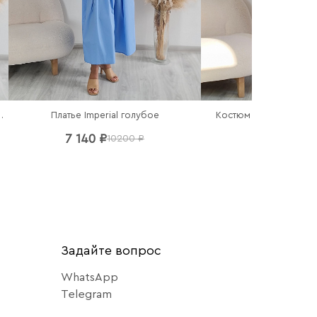
Костюм Imperial топ и
 рубашка в полоску
Платье Imperial голубое
10 780 ₽
7 140 ₽
15
10200 ₽
Задайте вопрос
WhatsApp
Telegram