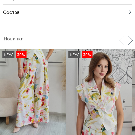
Состав
47% вискоза, 36% лиоцел, 17% полиамид / 100% хлопок
Новинки
NEW
30%
NEW
30%