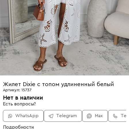
Жилет Dixie с топом удлиненный белый
Артикул: 15737
Нет в наличии
Есть вопросы?
WhatsApp
Telegram
Max
Те
Подробности