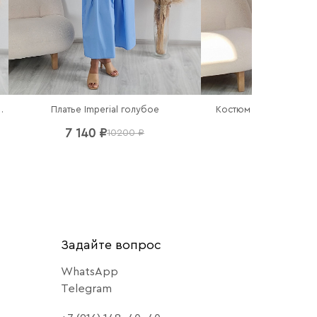
Костюм Imperial топ и
 рубашка в полоску
Платье Imperial голубое
10 780 ₽
7 140 ₽
15
10200 ₽
Задайте вопрос
WhatsApp
Telegram