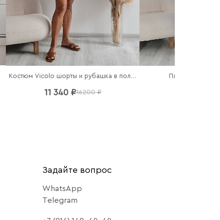
чный
Костюм Vicolo шорты и рубашка в полоску
Платье Imperial
11 340 ₽
7 140 ₽
16200 ₽
102
Задайте вопрос
WhatsApp
Telegram