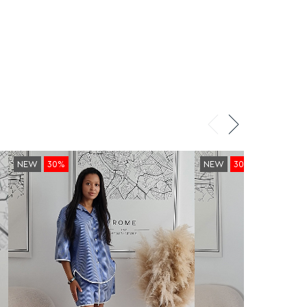
Стильный вариант для повседневных
летних образов.
Сделано в Италии.
NEW
30%
NEW
30%