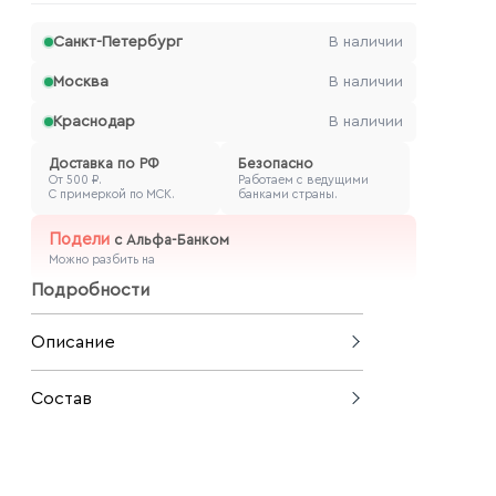
Санкт-Петербург
В наличии
Москва
В наличии
Краснодар
В наличии
Доставка по РФ
Безопасно
От 500 ₽.
Работаем с ведущими
С примеркой по МСК.
банками страны.
Подели
с
Альфа-Банком
Можно разбить на
Подробности
Описание
Лёгкая рубашка с ярким тропическим
Состав
принтом из дышащей хлопковой ткани
с содержанием шелка. Удобный
78% хлопок, 22% шелк
прямой крой и натуральный материал
дарят комфорт в тёплый день.