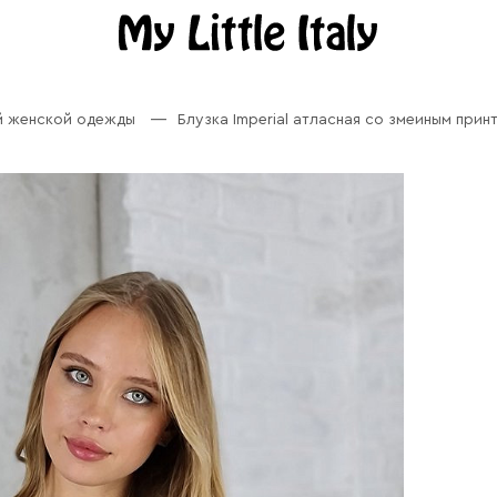
й женской одежды
Блузка Imperial атласная со змеиным прин