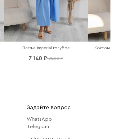
Костюм Imperial топ и
 рубашка в полоску
Платье Imperial голубое
10 780 ₽
7 140 ₽
15
10200 ₽
Задайте вопрос
WhatsApp
Telegram