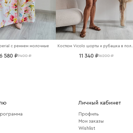
perial c ремнем молочные
Костюм Vicolo шорты и
6 580 ₽
11 340 ₽
9400 ₽
16200 ₽
елю
Личный кабинет
программа
Профиль
Мои заказы
Wishlist