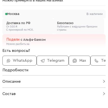
Можно примерить в наших магазинах
Москва
В наличии
Доставка по РФ
Безопасно
От 500 ₽.
Работаем с ведущими банками
С примеркой по МСК.
страны.
Подели
с
Альфа-Банком
Можно разбить на
Есть вопросы?
WhatsApp
Telegram
Max
Те
Подробности
Описание
Размеры: 25 х 15 см
Состав
натуральная кожа