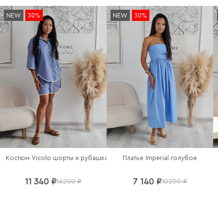
NEW
30%
NEW
30%
Платье Imperial голубое
Костюм Vicolo шорты и рубашка в полоску
11 340 ₽
7 140 ₽
16200 ₽
10200 ₽