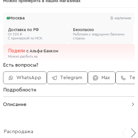
Можно примерить в наших магазинах
Москва
В наличии
Доставка по РФ
Безопасно
От 500 ₽.
Работаем с ведущими банками
С примеркой по МСК.
страны.
Подели
с
Альфа-Банком
Можно разбить на
Есть вопросы?
WhatsApp
Telegram
Max
Те
Подробности
Описание
Размер: 32 х 19 х 16 см
Распродажа