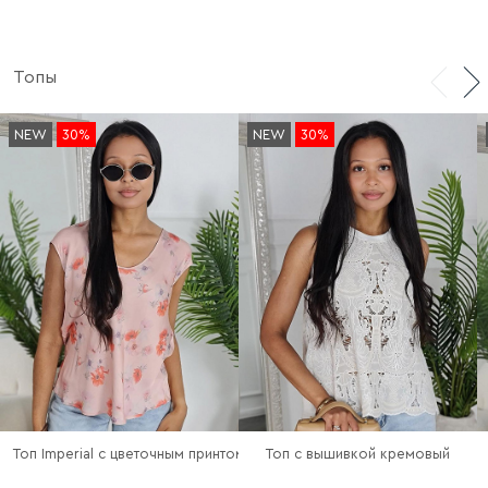
Топы
NEW
30%
NEW
30%
Топ с вышивкой кремовый
Топ Imperial с цветочным принтом пудровый