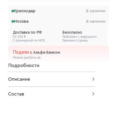
Краснодар
В наличии
Москва
В наличии
Доставка по РФ
Безопасно
От 500 ₽.
Работаем с ведущими
С примеркой по МСК.
банками страны.
Подели
с
Альфа-Банком
Можно разбить на
Подробности
Описание
Юбка с контрастным кружевом
Состав
объединяет классическую форму и
выразительную деталь, делая образ
100% полиэстер
более собранным. Мягкий полиэстер
в составе обеспечивает
устойчивость к износу и простоту в
уходе. Универсальная длина и