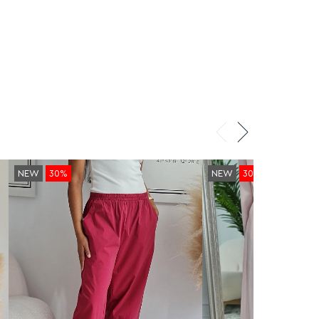
эластичный пояс позволяют
комфортно сочетать её с разным
верхом — от базовых футболок до
объёмных джемперов.
Сделано в Италии.
NEW
30%
NEW
30%