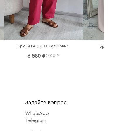
Брюки PAQUITO малиновые
Брюки Imperial 
6 580 ₽
6 440 ₽
9400 ₽
92
Задайте вопрос
WhatsApp
Telegram