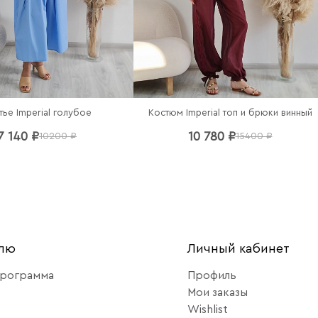
тье Imperial голубое
Костюм Imperial топ и брюки винный
7 140 ₽
10 780 ₽
10200 ₽
15400 ₽
елю
Личный кабинет
программа
Профиль
Мои заказы
Wishlist