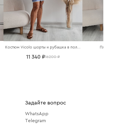
чный
Костюм Vicolo шорты и рубашка в полоску
Платье Imperial
11 340 ₽
7 140 ₽
16200 ₽
102
Задайте вопрос
WhatsApp
Telegram