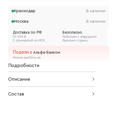
Краснодар
В наличии
Москва
В наличии
Доставка по РФ
Безопасно
От 500 ₽.
Работаем с ведущими
С примеркой по МСК.
банками страны.
Подели
с
Альфа-Банком
Можно разбить на
Подробности
Описание
Льняной костюм из мягкого бомбера
Состав
и свободных брюк — это воплощение
уюта и природной элегантности для
62% вискоза, 38% лен
повседневной жизни. Натуральный
лен дышит и обеспечивает комфорт
даже в жару, а лаконичный крой
подходит для самых разных типов