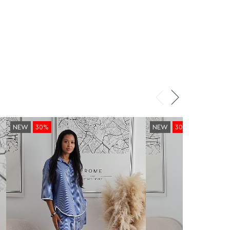
фигуры. Нейтральный оттенок и
расслабленный силуэт делают этот
комплект идеальным выбором для
работы, прогулок и путешествий.
Сделано в Италии.
NEW
30%
NEW
30%