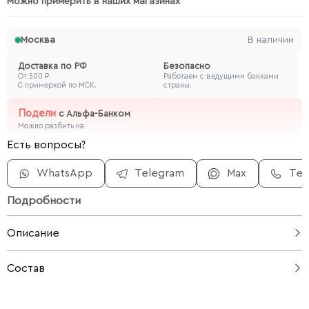
Можно примерить в наших магазинах
Москва
В наличии
Доставка по РФ
Безопасно
От 500 ₽.
Работаем с ведущими банками
С примеркой по МСК.
страны.
Подели
с
Альфа-Банком
Можно разбить на
Есть вопросы?
WhatsApp
Telegram
Max
Те
Подробности
Описание
Элегантные балетки-сабо из мягкой натуральной
Состав
замши, украшенные золотыми заклепками. Удобная
форма сочетает в себе комфорт балеток и легкость
натуральная замша
сабо, что делает их идеальными на каждый день.