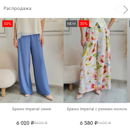
Стильные заклепки добавляют образу современную
Распродажа
изюминку и выразительность. Прекрасно сочетаются
с джинсами, брюками и легкими платьями.
30%
NEW
30%
Сделано в Италии.
Брюки Imperial синие
Брюки Imperial c ремнем молочн
6 020 ₽
6 580 ₽
8600 ₽
9400 ₽